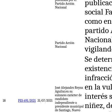
publicac
Partido Acción
Nacional
social F
como en 
partido 
Nacional
Partido Acción
vigiland
Nacional
Se deter
existenc
infracci
en la vu
José Alejandro Reyna
Aguilar,en su
interés 
entonces carácter de
candidato
18
PES-691/2021
31/07/2021
independiente a
niñez, d
presidente municipal
de Santiago, Nuevo