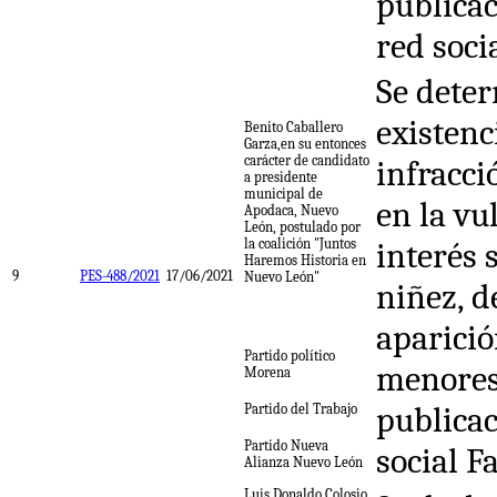
publicac
red soci
Se deter
existenc
Benito Caballero
Garza,en su entonces
carácter de candidato
infracci
a presidente
municipal de
en la vu
Apodaca, Nuevo
León, postulado por
la coalición "Juntos
interés 
Haremos Historia en
9
PES-488/2021
17/06/2021
Nuevo León"
niñez, d
aparició
Partido político
menores
Morena
publicac
Partido del Trabajo
Partido Nueva
social F
Alianza Nuevo León
Luis Donaldo Colosio