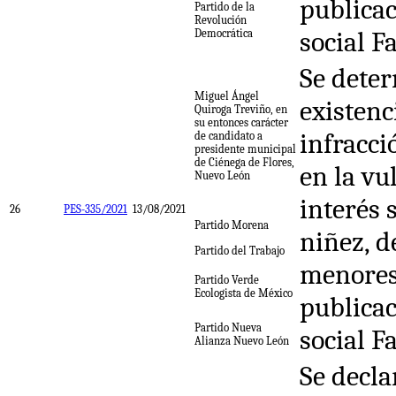
publicac
Partido de la
Revolución
social F
Democrática
Se deter
Miguel Ángel
existenc
Quiroga Treviño, en
su entonces carácter
infracci
de candidato a
presidente municipal
de Ciénega de Flores,
en la vu
Nuevo León
interés 
26
PES-335/2021
13/08/2021
Partido Morena
niñez, d
Partido del Trabajo
menores
Partido Verde
Ecologista de México
publicac
Partido Nueva
social F
Alianza Nuevo León
Se decla