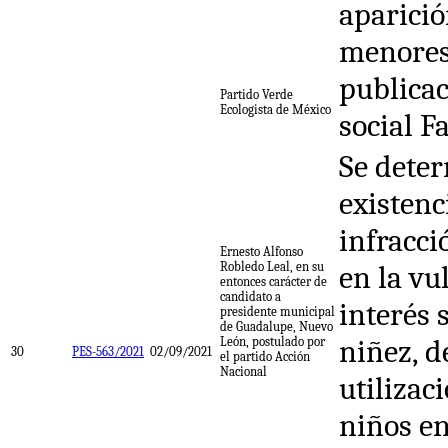
aparició
menores
publicac
Partido Verde
Ecologista de México
social F
Se deter
existenc
infracci
Ernesto Alfonso
Robledo Leal, en su
en la vu
entonces carácter de
candidato a
interés 
presidente municipal
de Guadalupe, Nuevo
niñez, d
León, postulado por
30
PES-563/2021
02/09/2021
el partido Acción
Nacional
utilizac
niños e