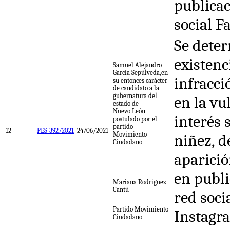
publicac
social F
Se deter
existenc
Samuel Alejandro
García Sepúlveda,en
infracci
su entonces carácter
de candidato a la
gubernatura del
en la vu
estado de
Nuevo León
interés 
postulado por el
partido
12
PES-392/2021
24/06/2021
Movimiento
niñez, d
Ciudadano
aparici
en publi
Mariana Rodriguez
Cantú
red soci
Partido Movimiento
Instagr
Ciudadano