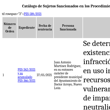
Catálogo de Sujetos Sancionados en los Procedimie
td rowspan="2">
PES-584/2021
Número
Fecha de
Persona
de
Expediente
sentencia
Sancionada
Orden
Se deter
existenc
infracci
Juan Antonio
Martínez Rodríguez,
en uso i
PES-262/2021
en su entonces
y su
carácter de
1
27/05/2021
acumulado
presidente municipal
recursos
PES-366/2021
del Ayuntamiento de
Doctor Arroyo, Nuevo
vulnerar
León
de impar
neutrali