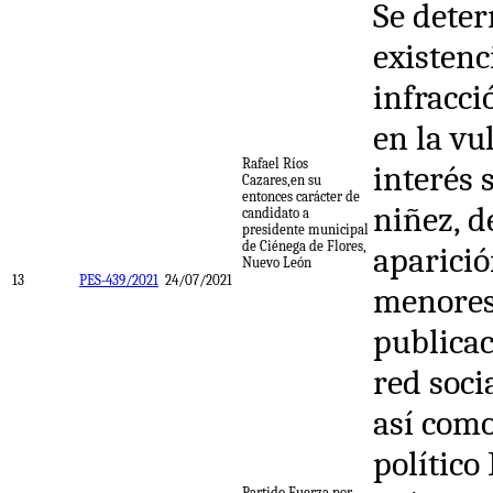
Se deter
existenc
infracci
en la vu
Rafael Ríos
interés 
Cazares,en su
entonces carácter de
niñez, d
candidato a
presidente municipal
de Ciénega de Flores,
aparició
Nuevo León
13
PES-439/2021
24/07/2021
menores
publicac
red soci
así como
político
Partido Fuerza por