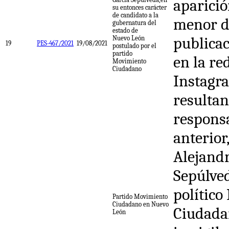
aparici
su entonces carácter
de candidato a la
menor d
gubernatura del
estado de
publica
Nuevo León
19
PES-467/2021
19/08/2021
postulado por el
partido
en la re
Movimiento
Ciudadano
Instagr
resulta
responsa
anterior
Alejandr
Sepúlved
polític
Partido Movimiento
Ciudadano en Nuevo
Ciudada
León