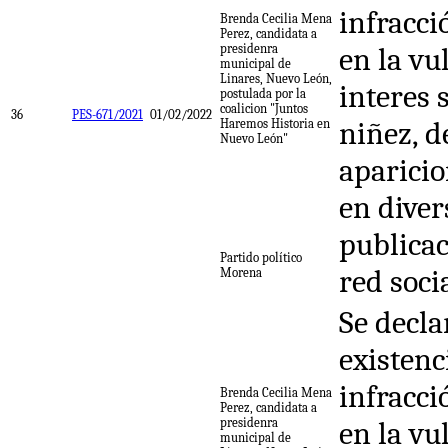
infracci
Brenda Cecilia Mena
Perez, candidata a
presidenra
en la vu
municipal de
Linares, Nuevo León,
interes 
postulada por la
coalicion "Juntos
36
PES-671/2021
01/02/2022
niñez, d
Haremos Historia en
Nuevo León"
aparici
en diver
publicac
Partido político
red soci
Morena
Se decla
existenc
infracci
Brenda Cecilia Mena
Perez, candidata a
presidenra
en la vu
municipal de