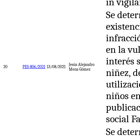
in vigil
Se deter
existenc
infracci
en la vu
interés 
Jesús Alejandro
20
PES-806/2021
13/08/2021
Mena Gómez
niñez, d
utilizac
niños e
publicac
social F
Se deter