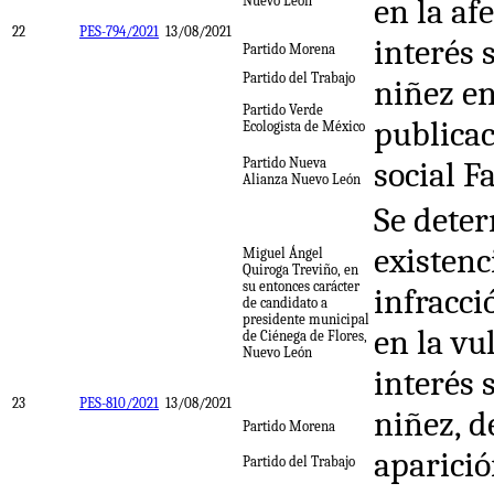
en la af
Nuevo León
22
PES-794/2021
13/08/2021
interés 
Partido Morena
Partido del Trabajo
niñez e
Partido Verde
publicac
Ecologista de México
Partido Nueva
social F
Alianza Nuevo León
Se deter
existenc
Miguel Ángel
Quiroga Treviño, en
su entonces carácter
infracci
de candidato a
presidente municipal
en la vu
de Ciénega de Flores,
Nuevo León
interés 
23
PES-810/2021
13/08/2021
niñez, d
Partido Morena
aparició
Partido del Trabajo