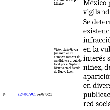
México p
México
vigiland
Se deter
existenc
infracci
en la vu
Victor Hugo Govea
Jiménez, en su
interés 
entonces carácter de
candidato a diputado
local por el Séptimo
niñez, d
Distrito en el Estado
de Nuevo León
aparici
en diver
publicac
14
PES-490/2021
24/07/2021
red soci