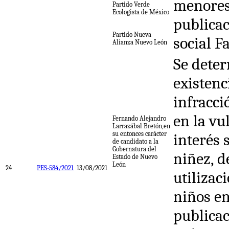
menores
Partido Verde
Ecologista de México
publicac
Partido Nueva
social F
Alianza Nuevo León
Se deter
existenc
infracci
en la vu
Fernando Alejandro
Larrazábal Bretón,en
su entonces carácter
interés 
de candidato a la
Gobernatura del
niñez, d
Estado de Nuevo
León
24
PES-584/2021
13/08/2021
utilizac
niños en
publicac