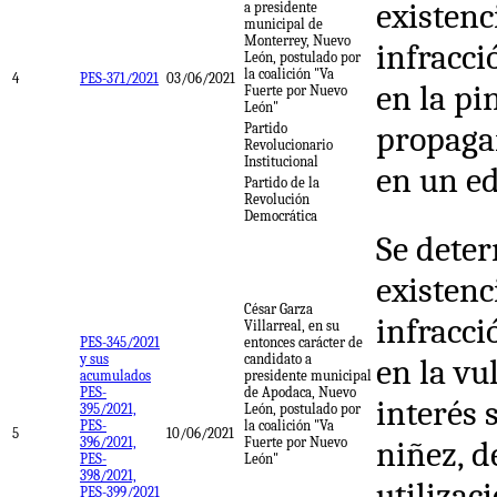
existenc
a presidente
municipal de
Monterrey, Nuevo
infracci
León, postulado por
la coalición "Va
4
PES-371/2021
03/06/2021
en la pi
Fuerte por Nuevo
León"
propaga
Partido
Revolucionario
Institucional
en un ed
Partido de la
Revolución
Democrática
Se deter
existenc
César Garza
infracci
Villarreal, en su
PES-345/2021
entonces carácter de
y sus
candidato a
en la vu
acumulados
presidente municipal
PES-
de Apodaca, Nuevo
interés 
395/2021,
León, postulado por
PES-
la coalición "Va
5
10/06/2021
396/2021,
Fuerte por Nuevo
niñez, d
PES-
León"
398/2021,
utilizac
PES-399/2021