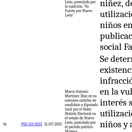
niñez, d
León, postulado por
la coalición "Va
Fuerte por Nuevo
utilizac
León"
niños e
publicac
social F
Se deter
existenc
infracci
en la vu
Marco Antonio
Martínez Díaz,en su
interés 
entonces carácter de
candidato a diputado
local por el Sexto
utilizac
Distrito Electoral en
el estado de Nuevo
niños y 
León, postulado por
16
PES-519/2021
31/07/2021
el partido político
Morena