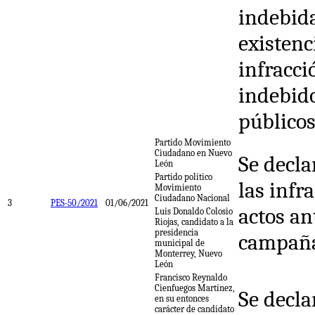
indebida
existenc
infracci
indebido
públicos
Partido Movimiento
Ciudadano en Nuevo
Se decla
León
Partido político
las infr
Movimiento
Ciudadano Nacional
3
PES-50/2021
01/06/2021
actos an
Luis Donaldo Colosio
Riojas, candidato a la
presidencia
campañ
municipal de
Monterrey, Nuevo
León
Francisco Reynaldo
Cienfuegos Martínez,
Se decla
en su entonces
carácter de candidato