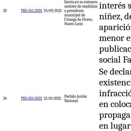
García,en su entonces
interés 
carácter de candidata
33
PES-555/2021
24/09/2021
a presidenta
niñez, d
municipal de
Ciénega de Flores,
Nuevo León
aparici
menor e
publicac
social F
Se decla
existenc
infracci
Partido Acción
34
PES-524/2021
12/10/2021
Nacional
en coloc
propaga
en lugar