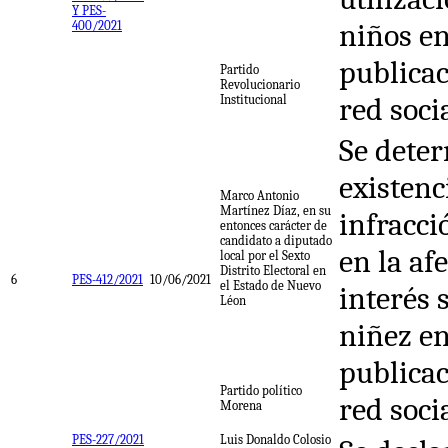
Y PES-
niños en
400/2021
publicac
Partido
Revolucionario
red soci
Institucional
Se deter
existenc
Marco Antonio
Martínez Díaz, en su
infracci
entonces carácter de
candidato a diputado
en la af
local por el Sexto
Distrito Electoral en
6
PES-412/2021
10/06/2021
el Estado de Nuevo
interés 
Léon
niñez en
publicac
Partido político
red soci
Morena
PES-227/2021
Luis Donaldo Colosio