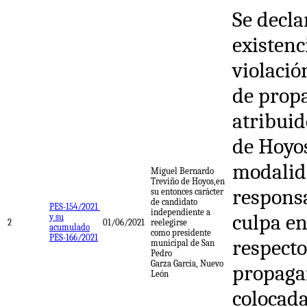
Se decla
existenc
violació
de prop
atribuid
de Hoyo
modalid
Miguel Bernardo
Treviño de Hoyos,en
respons
su entonces carácter
de candidato
PES-154/2021
independiente a
culpa en
y su
2
01/06/2021
reelegirse
acumulado
como presidente
PES-166/2021
respecto
municipal de San
Pedro
Garza García, Nuevo
propaga
León
colocad