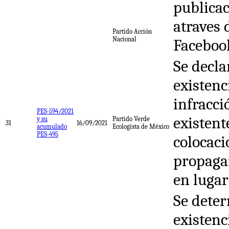
publica
atraves 
Partido Acción
Nacional
Faceboo
Se decla
existenc
infracci
PES-594/2021
existent
y su
Partido Verde
31
16/09/2021
acumulado
Ecologista de México
PES-495
colocaci
propaga
en lugar
Se deter
existenc