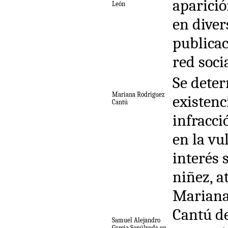
aparici
León
en diver
publicac
red soci
Se deter
Mariana Rodriguez
existenc
Cantú
infracci
en la vu
interés 
niñez, a
Mariana
Cantú de
Samuel Alejandro
García Sepúlveda,en