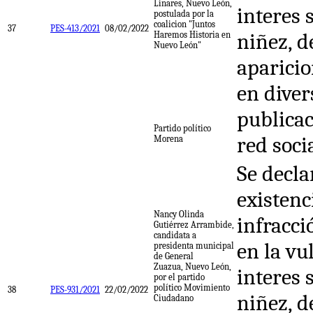
Linares, Nuevo León,
interes 
postulada por la
coalicion "Juntos
37
PES-413/2021
08/02/2022
niñez, d
Haremos Historia en
Nuevo León"
aparici
en diver
publicac
Partido político
red soci
Morena
Se decla
existenc
Nancy Olinda
infracci
Gutiérrez Arrambide,
candidata a
en la vu
presidenta municipal
de General
Zuazua, Nuevo León,
interes 
por el partido
político Movimiento
38
PES-931/2021
22/02/2022
niñez, d
Ciudadano