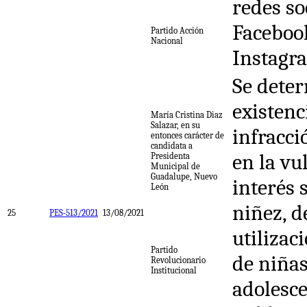
redes so
Facebook
Partido Acción
Nacional
Instagr
Se deter
existenc
María Cristina Diaz
Salazar, en su
infracci
entonces carácter de
candidata a
en la vu
Presidenta
Municipal de
Guadalupe, Nuevo
interés 
León
niñez, d
25
PES-513/2021
13/08/2021
utilizac
Partido
de niñas
Revolucionario
Institucional
adolesc