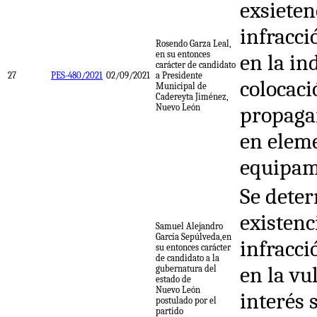
exsieten
infracci
Rosendo Garza Leal,
en su entonces
en la in
carácter de candidato
27
PES-480/2021
02/09/2021
a Presidente
colocaci
Municipal de
Cadereyta Jiménez,
Nuevo León
propaga
en elem
equipam
Se deter
existenc
Samuel Alejandro
García Sepúlveda,en
infracci
su entonces carácter
de candidato a la
en la vu
gubernatura del
estado de
Nuevo León
interés 
postulado por el
partido