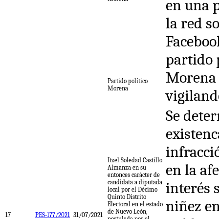
en una p
la red so
Facebook
partido 
Morena 
Partido político
Morena
vigiland
Se deter
existenc
infracci
Itzel Soledad Castillo
en la af
Almanza en su
entonces carácter de
candidata a diputada
interés 
local por el Décimo
Quinto Distrito
niñez e
Electoral en el estado
de Nuevo León,
17
PES-177/2021
31/07/2021
postulada por el