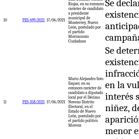
Se decla
Riojas, en su entonces
carácter de candidato
existenc
a presidente
municipal de
10
PES-499/2021
17/06/2021
Monterrey, Nuevo
anticipa
León, postulado por
el partido
campañ
Movimiento
Ciudadano
Se deter
existenc
infracci
Mario Alejandro Soto
en la vu
Esquer, en su
entonces carácter de
candidato a diputado
interés 
local por el Décimo
11
PES-358/2021
17/06/2021
Noveno Distrito
niñez, d
Electoral, en el
Estado de Nuevo
León, postulado por
aparició
el partido político
Morena
menor e