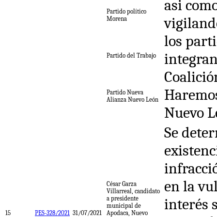
asi como
Partido político
vigiland
Morena
los part
integran
Partido del Trabajo
Coalició
Haremos
Partido Nueva
Alianza Nuevo León
Nuevo L
Se deter
existenc
infracci
en la vu
César Garza
Villarreal, candidato
a presidente
interés 
municipal de
15
PES-328/2021
31/07/2021
Apodaca, Nuevo