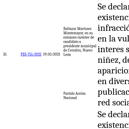
Se decla
existenc
infracci
Baltazar Martinez
Montemayor, en su
en la vu
entonces carácter de
candidato a
presidente municipal
interes 
de Cerralvo, Nuevo
35
PES-755/2021
19/10/2021
León
niñez, d
aparici
en diver
publicac
Partido Acción
Nacional
red soci
Se decla
existenc