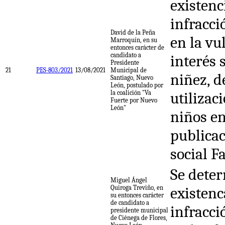
existenc
infracci
David de la Peña
en la vu
Marroquín, en su
entonces carácter de
candidato a
interés 
Presidente
21
PES-803/2021
13/08/2021
Municipal de
niñez, d
Santiago, Nuevo
León, postulado por
la coalición "Va
utilizac
Fuerte por Nuevo
León"
niños e
publicac
social F
Se deter
Miguel Ángel
Quiroga Treviño, en
existenc
su entonces carácter
de candidato a
infracci
presidente municipal
de Ciénega de Flores,