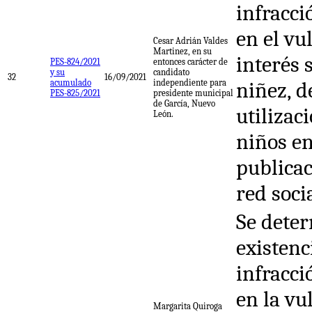
infracci
en el vu
Cesar Adrián Valdes
Martinez, en su
interés 
PES-824/2021
entonces carácter de
y su
candidato
32
16/09/2021
acumulado
independiente para
niñez, d
PES-825/2021
presidente municipal
de García, Nuevo
utilizac
León.
niños en
publicac
red soci
Se deter
existenc
infracci
en la vu
Margarita Quiroga