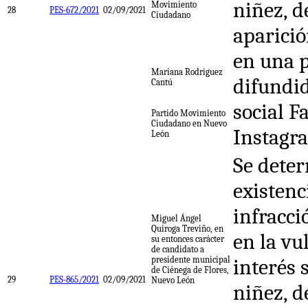
niñez, d
Movimiento
28
PES-672/2021
02/09/2021
Ciudadano
aparici
en una 
Mariana Rodriguez
difundid
Cantú
social F
Partido Movimiento
Ciudadano en Nuevo
Instagr
León
Se deter
existenc
infracci
Miguel Ángel
Quiroga Treviño, en
en la vu
su entonces carácter
de candidato a
presidente municipal
interés 
de Ciénega de Flores,
29
PES-865/2021
02/09/2021
Nuevo León
niñez, d