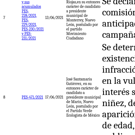
Se decla
y sus
Riojas,en su entonces
acumulados
carácter de candidato
comisión
PES-
a presidente
228/2021,
municipal de
7
13/06/2021
PES-
Monterrey, Nuevo
anticipa
229/2021,
León, postulado por
PES-230/2021
el partido
campañ
y PES-
Movimiento
231/2021
Ciudadano
Se deter
existenc
infracci
en la vu
José Santamaria
Gutiérrez, en su
entonces carácter de
interés 
candidato a
8
PES-471/2021
17/06/2021
presidente municipal
niñez, d
de Marín, Nuevo
León, postulado por
el Partido Verde
aparici
Ecologista de México
de edad,